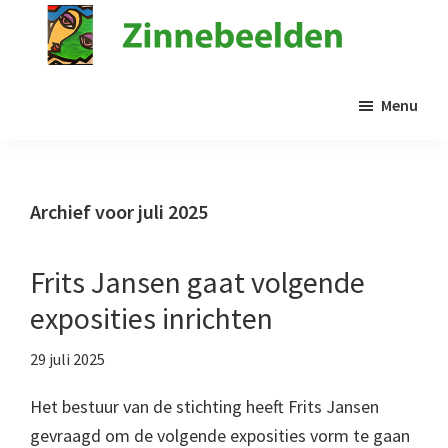
Door
naar
de
Stichting
Kunst
Zinnebeelden
hoofd
Menu
in
inhoud
de
psychiatrie
Archief voor juli 2025
Frits Jansen gaat volgende
exposities inrichten
29 juli 2025
Het bestuur van de stichting heeft Frits Jansen
gevraagd om de volgende exposities vorm te gaan