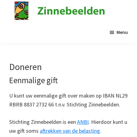
Door
naar
de
Stichting
Kunst
Zinnebeelden
hoofd
Menu
in
inhoud
de
psychiatrie
Doneren
Eenmalige gift
U kunt uw eenmalige gift over maken op IBAN NL29
RBRB 8837 2732 66 t.n.v. Stichting Zinnebeelden.
Stichting Zinnebeelden is een
ANBI
. Hierdoor kunt u
uw gift soms
aftrekken van de belasting
.