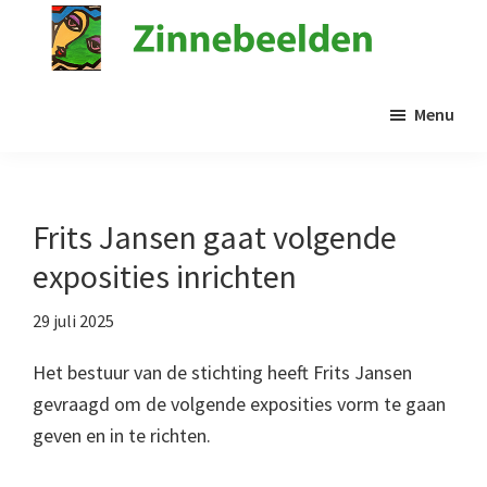
Door
naar
de
Stichting
Kunst
Zinnebeelden
hoofd
Menu
in
inhoud
de
psychiatrie
Frits Jansen gaat volgende
exposities inrichten
29 juli 2025
Het bestuur van de stichting heeft Frits Jansen
gevraagd om de volgende exposities vorm te gaan
geven en in te richten.