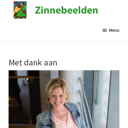
Door
naar
de
Stichting
Kunst
Zinnebeelden
hoofd
Menu
in
inhoud
de
psychiatrie
Met dank aan