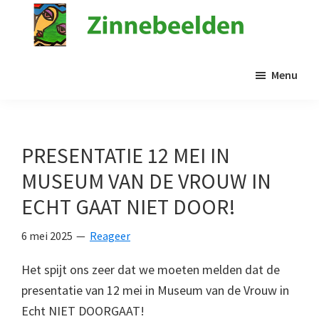
Door
naar
de
Stichting
Kunst
Zinnebeelden
hoofd
Menu
in
inhoud
de
psychiatrie
PRESENTATIE 12 MEI IN
MUSEUM VAN DE VROUW IN
ECHT GAAT NIET DOOR!
6 mei 2025
Reageer
Het spijt ons zeer dat we moeten melden dat de
presentatie van 12 mei in Museum van de Vrouw in
Echt NIET DOORGAAT!