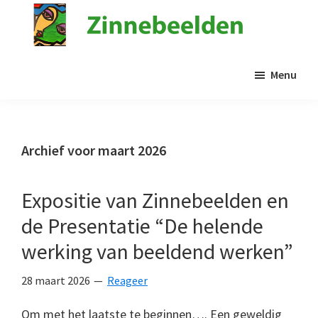
Door
naar
de
Stichting
Kunst
Zinnebeelden
hoofd
Menu
in
inhoud
de
psychiatrie
Archief voor maart 2026
Expositie van Zinnebeelden en
de Presentatie “De helende
werking van beeldend werken”
28 maart 2026
Reageer
Om met het laatste te beginnen…. Een geweldig