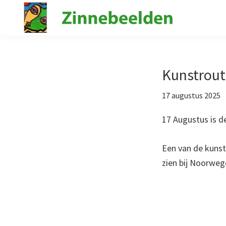
Spring
Door
naar
naar
de
de
Stichting
Kunst
Zinnebeelden
hoofdnavigatie
hoofd
in
inhoud
de
Kunstrout
psychiatrie
17 augustus 2025
17 Augustus is d
Een van de kunste
zien bij Noorweg