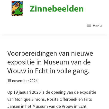
Door
naar
de
Stichting
Kunst
Zinnebeelden
hoofd
Menu
in
inhoud
de
psychiatrie
Voorbereidingen van nieuwe
expositie in Museum van de
Vrouw in Echt in volle gang.
15 november 2024
Op 19 januari 2025 is de opening van de expositie
van Monique Simons, Rosita Offerbeek en Frits
Jansen in het Museum van de Vrouw in Echt.