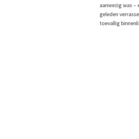
aanwezig was – e
geleden verrass
toevallig binnen