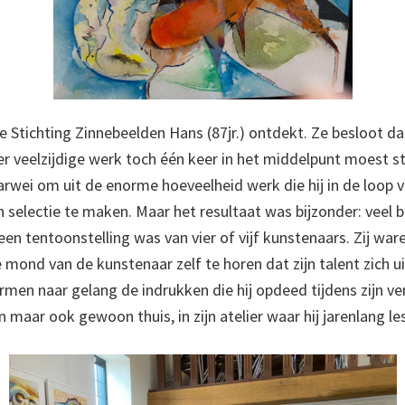
de Stichting Zinnebeelden Hans (87jr.) ontdekt. Ze besloot da
er veelzijdige werk toch één keer in het middelpunt moest s
rwei om uit de enorme hoeveelheid werk die hij in de loop v
selectie te maken. Maar het resultaat was bijzonder: veel 
een tentoonstelling was van vier of vijf kunstenaars. Zij w
 mond van de kunstenaar zelf te horen dat zijn talent zich uitt
men naar gelang de indrukken die hij opdeed tijdens zijn verbl
maar ook gewoon thuis, in zijn atelier waar hij jarenlang le