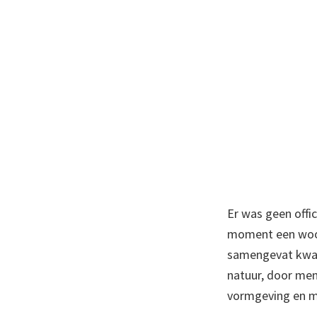
Er was geen offi
moment een woord
samengevat kwam 
natuur, door men
vormgeving en ma