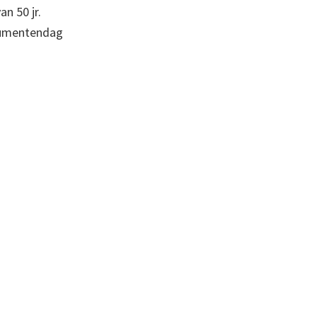
n 50 jr.
numentendag