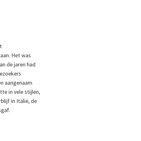
t
taan. Het was
an de jaren had
bezoekers
aren aangenaam
e in vele stijlen,
ijf in Italië, de
sgaf.