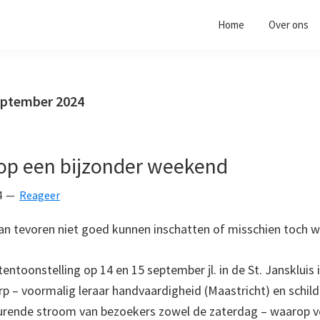
Home
Over ons
september 2024
 op een bijzonder weekend
4
Reageer
n tevoren niet goed kunnen insc
hatten of misschien toch w
tentoonstelling op 14 en 15 september jl. in de St. Janskluis 
 – voormalig leraar handvaardigheid (Maastricht) en schild
urende stroom van bezoekers zowel de zaterdag – waarop vo