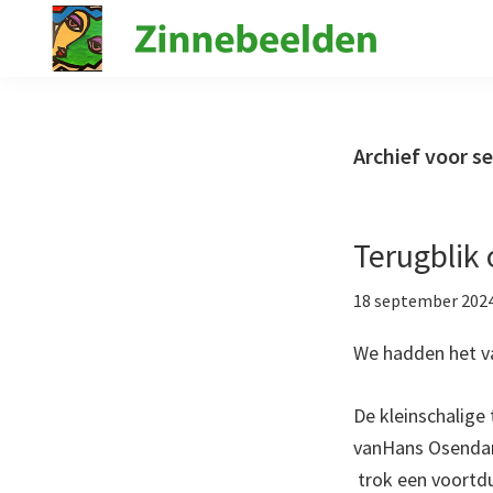
Spring
Door
naar
naar
de
de
Stichting
Kunst
Zinnebeelden
hoofdnavigatie
hoofd
in
inhoud
de
Archief voor 
psychiatrie
Terugblik
18 september 202
We hadden het va
De kleinschalige 
vanHans Osendarp
trok een voortd