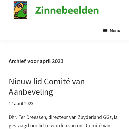
Door
naar
de
Stichting
Kunst
Zinnebeelden
hoofd
Menu
in
inhoud
de
psychiatrie
Archief voor april 2023
Nieuw lid Comité van
Aanbeveling
17 april 2023
Dhr. Fer Dreessen, directeur van Zuyderland GGz, is
gevraagd om lid te worden van ons Comité van