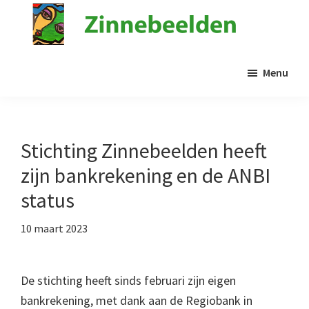
Door
naar
de
Stichting
Kunst
Zinnebeelden
hoofd
Menu
in
inhoud
de
psychiatrie
Stichting Zinnebeelden heeft
zijn bankrekening en de ANBI
status
10 maart 2023
De stichting heeft sinds februari zijn eigen
bankrekening, met dank aan de Regiobank in